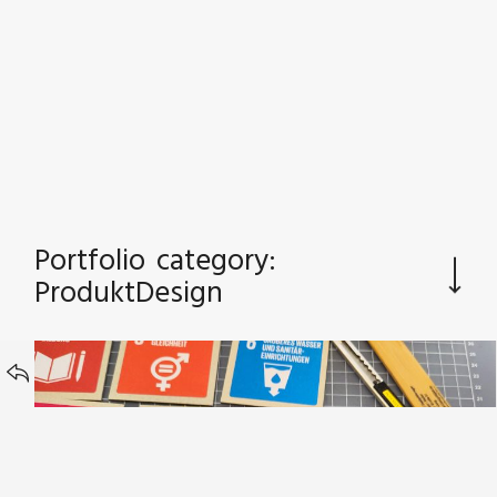
GRAFIKDESIGN | PRODUKTDESIGN
Portfolio category:
ProduktDesign
BACK TO
SDGs Memorykarten in Box – Klein – für
Workshops