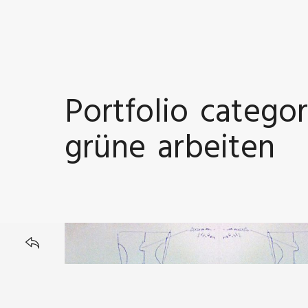
GRAFIKDESIGN | PRODUKTDESIGN
Portfolio categor
grüne arbeiten
BACK TO
GrafikDesign | ProduktDesign |
VerpackungsDesign – Machbarkeitsstudie B
Kräuter Verpackung