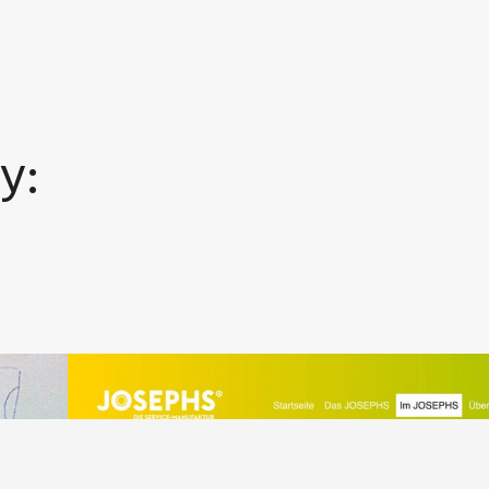
y:
Schulung & Workshop – Die offene
io-
Denkfabrik lädt ein Im JOSEPHS