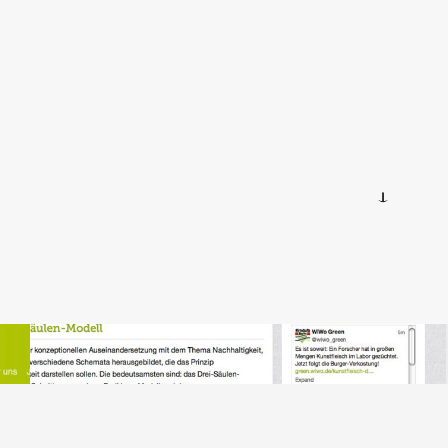
GrafikDesign | ProduktDesign |
VerpackungsDesign – Infografiken – Dr. Iris Pufé