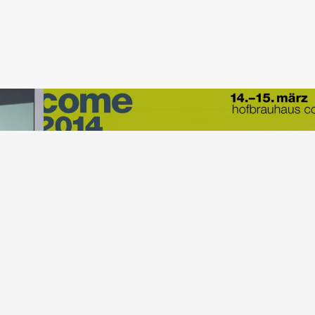
ag
Designer & Kreative als Berater – Kann „Gre
Design“ die Welt retten? – Wirtschaftsforum