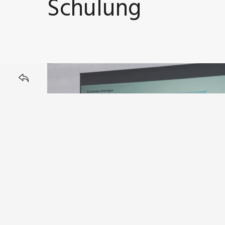
Schulung
BACK TO
Designer & Kreative als Berater – Vortr
Ökologie bei Werbemedien – PSI Hannover