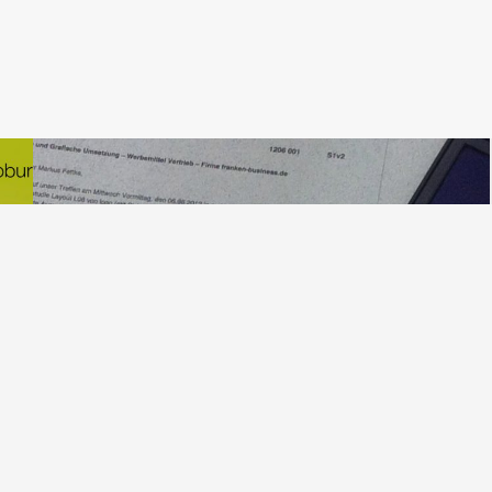
en
Designer & Kreative als Berater – Vortrag
Ökologischer & Ökonomischer –
Marktforschungs-Institut